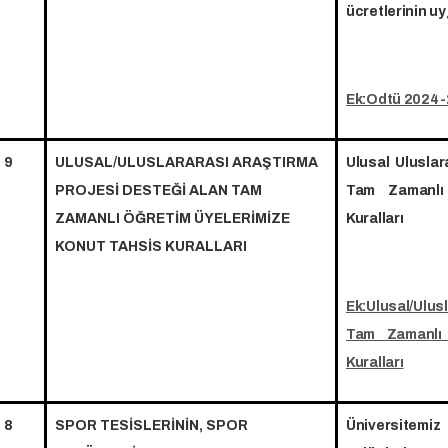
ücretlerinin uy
Ek:Odtü 2024-2
9
ULUSAL/ULUSLARARASI ARAŞTIRMA
Ulusal Ulusla
PROJESİ DESTEĞİ ALAN TAM
Tam Zamanlı
ZAMANLI ÖĞRETİM ÜYELERİMİZE
Kuralları
KONUT TAHSİS KURALLARI
Ek:Ulusal/Ulus
Tam Zamanlı 
Kuralları
8
SPOR TESİSLERİNİN, SPOR
Üniversitemiz 