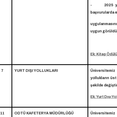
- 2025 yılın
başvurularda ek
uygulanmasını
uygun görüldü
Ek: Kitap Ödül
7
YURT DIŞI YOLLUKLARI
Üniversitemiz
yollukların üst 
şekilde değişt
Ek: Yurt Dışı Yo
11
ODTÜ KAFETERYA MÜDÜRLÜĞÜ
Üniversite