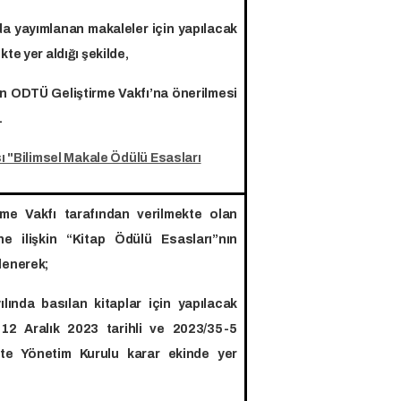
a yayımlanan makaleler için yapılacak
te yer aldığı şekilde,
n ODTÜ Geliştirme Vakfı’na önerilmesi
.
sı "Bilimsel Makale Ödülü Esasları
me Vakfı tarafından verilmekte olan
ine ilişkin “Kitap Ödülü Esasları”nın
lenerek;
da basılan kitaplar için yapılacak
 12 Aralık 2023 tarihli ve 2023/35-5
site Yönetim Kurulu karar ekinde yer