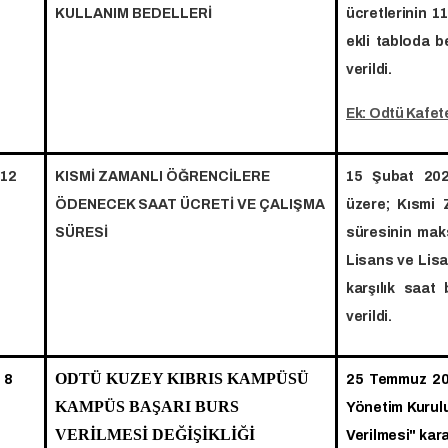
KULLANIM BEDELLERİ
ücretlerinin 1
ekli tabloda b
verildi.
Ek: Odtü Kafet
12
KISMİ ZAMANLI ÖĞRENCİLERE
15 Şubat 2025
ÖDENECEK SAAT ÜCRETİ VE ÇALIŞMA
üzere; Kısmi 
SÜRESİ
süresinin mak
Lisans ve Lisa
karşılık saat
verildi.
ODTÜ KUZEY KIBRIS KAMPÜSÜ
8
25 Temmuz 202
KAMPÜS BAŞARI BURS
Yönetim Kurulu
VERİLMESİ DEĞİŞİKLİĞİ
Verilmesi" kar