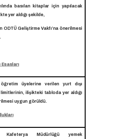
da basılan kitaplar için yapılacak
te yer aldığı şekilde,
n ODTÜ Geliştirme Vakfı’na önerilmesi
.
ü Esasları
 öğretim üyelerine verilen yurt dışı
limitlerinin, ilişikteki tabloda yer aldığı
irilmesi uygun görüldü.
llukları
miz Kafeterya Müdürlüğü yemek