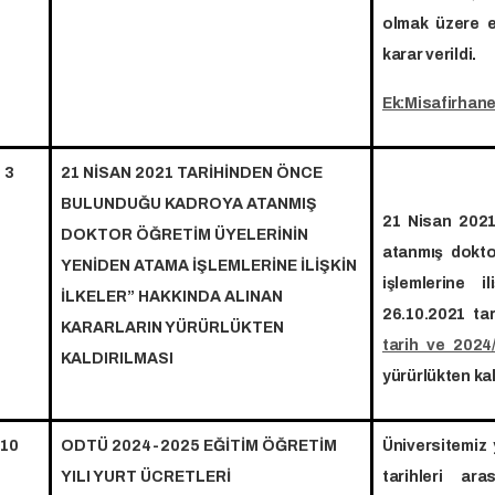
olmak üzere e
karar verildi
.
Ek:Misafirhane
3
21 NİSAN 2021 TARİHİNDEN ÖNCE
BULUNDUĞU KADROYA ATANMIŞ
21 Nisan 2021
DOKTOR ÖĞRETİM ÜYELERİNİN
atanmış dokto
YENİDEN ATAMA İŞLEMLERİNE İLİŞKİN
işlemlerine i
İLKELER” HAKKINDA ALINAN
26.10.2021 tar
KARARLARIN YÜRÜRLÜKTEN
tarih ve 2024
KALDIRILMASI
yürürlükten ka
10
ODTÜ 2024-2025 EĞİTİM ÖĞRETİM
Üniversitemiz
YILI YURT ÜCRETLERİ
tarihleri ara