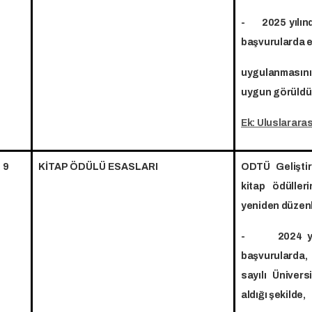
- 2025 yılınd
başvurularda ek
uygulanmasını
uygun görüldü
Ek: Uluslarara
9
KİTAP ÖDÜLÜ ESASLARI
ODTÜ Geliştir
kitap ödüller
yeniden düzen
- 2024 yılın
başvurularda,
sayılı Üniver
aldığı şekilde,