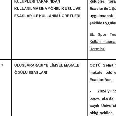
KULÜPLERİ TARAFINDAN
Kulüpleri tar
KULLANILMASINA YÖNELİK USUL VE
Esaslar ile 1 Ş
ESASLAR İLE KULLANIM ÜCRETLERİ
uygulanacak k
şekilde uygula
Ek: Spor Tesi
Kullanılmasına
Ücretleri
7
ULUSLARARASI “BİLİMSEL MAKALE
ODTÜ Geliştir
ÖDÜLÜ ESASLARI
makale ödülle
Esasları”nın;
- 2024 yılınd
başvurularda,
sayılı Üniver
aldığı şekilde,