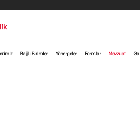
lik
erimiz
Bağlı Birimler
Yönergeler
Formlar
Mevzuat
Gal